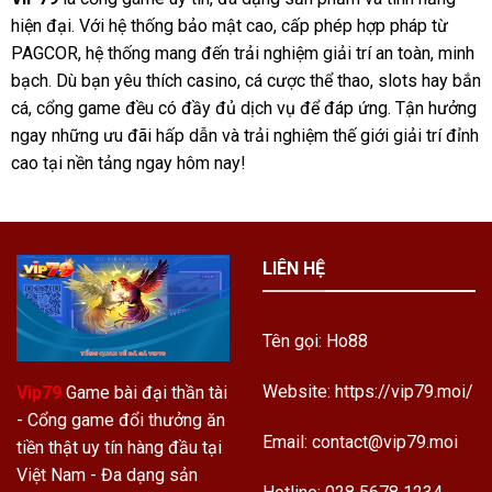
hiện đại. Với hệ thống bảo mật cao, cấp phép hợp pháp từ
PAGCOR, hệ thống mang đến trải nghiệm giải trí an toàn, minh
bạch. Dù bạn yêu thích casino, cá cược thể thao, slots hay bắn
cá, cổng game đều có đầy đủ dịch vụ để đáp ứng. Tận hưởng
ngay những ưu đãi hấp dẫn và trải nghiệm thế giới giải trí đỉnh
cao tại nền tảng ngay hôm nay!
LIÊN HỆ
Tên gọi: Ho88
Website: https://vip79.moi/
Vip79
Game bài đại thần tài
- Cổng game đổi thưởng ăn
Email:
contact@vip79.moi
tiền thật uy tín hàng đầu tại
Việt Nam - Đa dạng sản