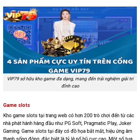
VIP79 sở hữu kho game đa dạng, mang đến trải nghiệm giải trí
đỉnh cao
Game slots
Kho game slots tại trang web có hơn 200 trò chơi đến từ các
nhà phát hành hàng đầu như PG Soft, Pragmatic Play, Joker
Gaming. Game slots tại đây có đồ họa bắt mắt, hiệu ứng âm
thanh sống động, đặc biệt là tỷ lệ nổ hũ cực cao. Một số tựa