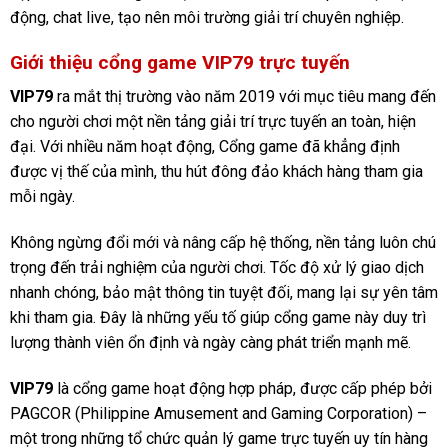
động, chat live, tạo nên môi trường giải trí chuyên nghiệp.
Giới thiệu cổng game VIP79 trực tuyến
VIP79
ra mắt thị trường vào năm 2019 với mục tiêu mang đến
cho người chơi một nền tảng giải trí trực tuyến an toàn, hiện
đại. Với nhiều năm hoạt động, Cổng game đã khẳng định
được vị thế của mình, thu hút đông đảo khách hàng tham gia
mỗi ngày.
Không ngừng đổi mới và nâng cấp hệ thống, nền tảng luôn chú
trọng đến trải nghiệm của người chơi. Tốc độ xử lý giao dịch
nhanh chóng, bảo mật thông tin tuyệt đối, mang lại sự yên tâm
khi tham gia. Đây là những yếu tố giúp cổng game này duy trì
lượng thành viên ổn định và ngày càng phát triển mạnh mẽ.
VIP79
là cổng game hoạt động hợp pháp, được cấp phép bởi
PAGCOR (Philippine Amusement and Gaming Corporation) –
một trong những tổ chức quản lý game trực tuyến uy tín hàng