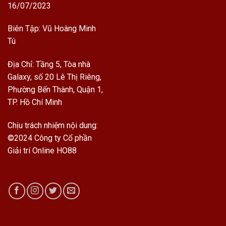
16/07/2023
Biên Tập: Vũ Hoàng Minh
Tú
Địa Chỉ: Tầng 5, Tòa nhà
Galaxy, số 20 Lê Thị Riêng,
Phường Bến Thành, Quận 1,
TP. Hồ Chí Minh
Chịu trách nhiệm nội dung:
©2024 Công ty Cổ phần
Giải trí Online HO88