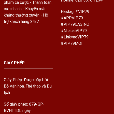
Hotline: 028 5678 1234
phẩm cá cược - Thanh toán
cực nhanh - Khuyến mãi
Hastag: #VIP79
khủng thường xuyên - Hỗ
#APPVIP79
trợ khách hàng 24/7.
#VIP79CASINO
#NhacaiVIP79
#LinkvaoVIP79
#VIP79MOI
GIẤY PHÉP
Giấy Phép: Được cấp bởi
Bộ Văn hóa, Thể thao và Du
lịch
Số giấy phép: 679/GP-
BVHTTDL ngày