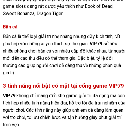
game slots đang rất được yêu thích như Book of Dead,
Sweet Bonanza, Dragon Tiger.
Bắn cá
Bắn cá là thể loại giải trí nhẹ nhàng nhưng đầy kịch tính, rất
phù hợp với những ai yêu thích sự thư giãn.
VIP79
sở hữu
nhiều phòng chơi bắn cá với nhiều cấp độ khác nhau, từ người
mới đến cao thủ đều có thể tham gia. Đặc biệt, tỷ lệ đổi
thưởng cao giúp người chơi dễ dàng thu về những phần quà
giá trị.
3 tính năng nổi bật có mặt tại cổng game VIP79
VIP79
không chỉ mang đến kho game giải trí đa dạng mà còn
tích hợp nhiều tính năng hiện đại, hỗ trợ tối đa trải nghiệm của
người chơi. Các tính năng này giúp anh em dễ dàng làm quen
với trò chơi, tối ưu chiến lược và tận hưởng giây phút giải trí
trọn vẹn.