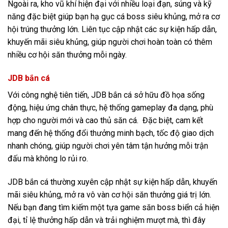
Ngoài ra, kho vũ khí hiện đại với nhiều loại đạn, súng và kỹ
năng đặc biệt giúp bạn hạ gục cá boss siêu khủng, mở ra cơ
hội trúng thưởng lớn. Liên tục cập nhật các sự kiện hấp dẫn,
khuyến mãi siêu khủng, giúp người chơi hoàn toàn có thêm
nhiều cơ hội săn thưởng mỗi ngày.
JDB bắn cá
Với công nghệ tiên tiến, JDB bắn cá sở hữu đồ họa sống
động, hiệu ứng chân thực, hệ thống gameplay đa dạng, phù
hợp cho người mới và cao thủ săn cá. Đặc biệt, cam kết
mang đến hệ thống đổi thưởng minh bạch, tốc độ giao dịch
nhanh chóng, giúp người chơi yên tâm tận hưởng mỗi trận
đấu mà không lo rủi ro.
JDB bắn cá thường xuyên cập nhật sự kiện hấp dẫn, khuyến
mãi siêu khủng, mở ra vô vàn cơ hội săn thưởng giá trị lớn.
Nếu bạn đang tìm kiếm một tựa game săn boss biển cả hiện
đại, tỉ lệ thưởng hấp dẫn và trải nghiệm mượt mà, thì đây