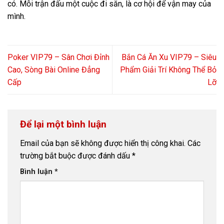
có. Mỗi trận đấu một cuộc đi săn, là cơ hội để vận may của
mình.
Poker VIP79 – Sân Chơi Đỉnh
Bắn Cá Ăn Xu VIP79 – Siêu
Cao, Sòng Bài Online Đẳng
Phẩm Giải Trí Không Thể Bỏ
Cấp
Lỡ
Để lại một bình luận
Email của bạn sẽ không được hiển thị công khai.
Các
trường bắt buộc được đánh dấu
*
Bình luận
*