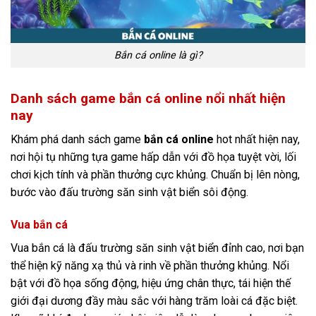
Bắn cá online là gì?
Danh sách game bắn cá online nổi nhất hiện
nay
Khám phá danh sách game
bắn cá online
hot nhất hiện nay,
nơi hội tụ những tựa game hấp dẫn với đồ họa tuyệt vời, lối
chơi kịch tính và phần thưởng cực khủng. Chuẩn bị lên nòng,
bước vào đấu trường săn sinh vật biển sôi động.
Vua bắn cá
Vua bắn cá là đấu trường săn sinh vật biển đỉnh cao, nơi bạn
thể hiện kỹ năng xạ thủ và rinh về phần thưởng khủng. Nổi
bật với đồ họa sống động, hiệu ứng chân thực, tái hiện thế
giới đại dương đầy màu sắc với hàng trăm loài cá đặc biệt.