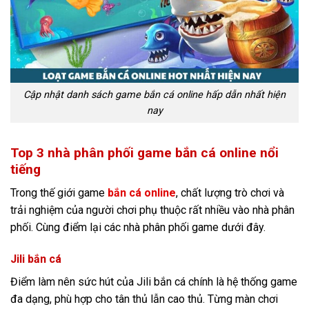
Cập nhật danh sách game bắn cá online hấp dẫn nhất hiện
nay
Top 3 nhà phân phối game bắn cá online nổi
tiếng
Trong thế giới game
bắn cá online
, chất lượng trò chơi và
trải nghiệm của người chơi phụ thuộc rất nhiều vào nhà phân
phối. Cùng điểm lại các nhà phân phối game dưới đây.
Jili bắn cá
Điểm làm nên sức hút của Jili bắn cá chính là hệ thống game
đa dạng, phù hợp cho tân thủ lẫn cao thủ. Từng màn chơi