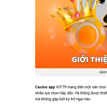
Giới 
Casino app
VIP79 mang đến một sân chơi đẳ
nhiều lựa chọn hấp dẫn. Hệ thống được thiết
mà không gặp bất kỳ trở ngại nào.