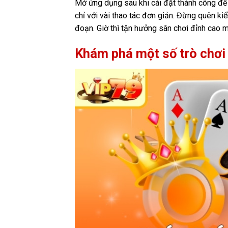
Mở ứng dụng sau khi cài đặt thành công để 
chỉ với vài thao tác đơn giản. Đừng quên k
đoạn. Giờ thì tận hưởng sân chơi đỉnh cao 
Khám phá một số trò chơi