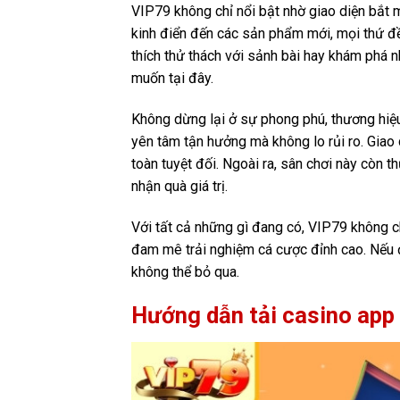
VIP79 không chỉ nổi bật nhờ giao diện bắt
kinh điển đến các sản phẩm mới, mọi thứ đ
thích thử thách với sảnh bài hay khám phá 
muốn tại đây.
Không dừng lại ở sự phong phú, thương hiệu
yên tâm tận hưởng mà không lo rủi ro. Giao 
toàn tuyệt đối. Ngoài ra, sân chơi này còn 
nhận quà giá trị.
Với tất cả những gì đang có, VIP79 không ch
đam mê trải nghiệm cá cược đỉnh cao. Nếu đa
không thể bỏ qua.
Hướng dẫn tải casino app