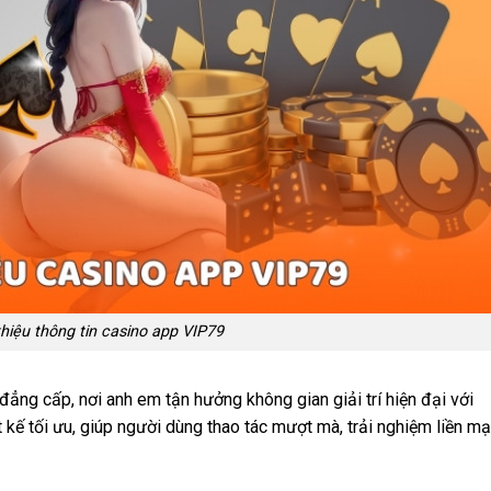
thiệu thông tin casino app VIP79
ng cấp, nơi anh em tận hưởng không gian giải trí hiện đại với
 kế tối ưu, giúp người dùng thao tác mượt mà, trải nghiệm liền m