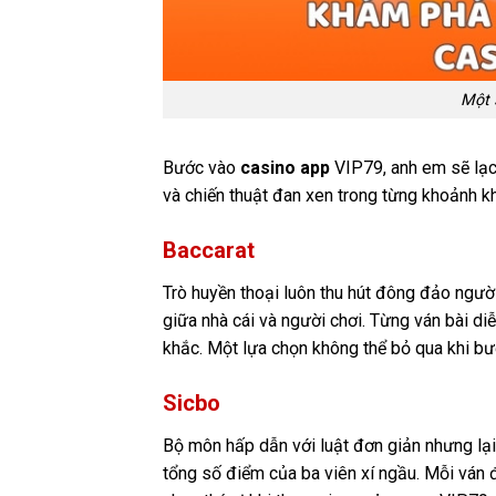
Một 
Bước vào
casino app
VIP79, anh em sẽ lạc 
và chiến thuật đan xen trong từng khoảnh k
Baccarat
Trò huyền thoại luôn thu hút đông đảo người
giữa nhà cái và người chơi. Từng ván bài d
khắc. Một lựa chọn không thể bỏ qua khi bư
Sicbo
Bộ môn hấp dẫn với luật đơn giản nhưng lại
tổng số điểm của ba viên xí ngầu. Mỗi ván 