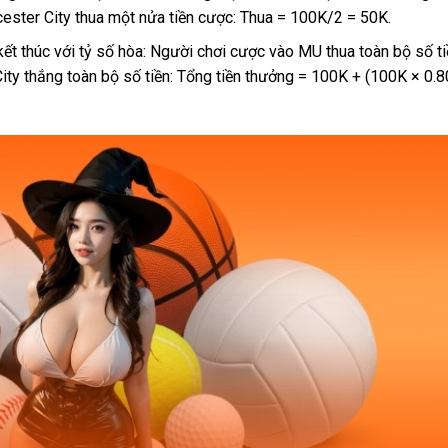
ester City thua một nửa tiền cược: Thua = 100K/2 = 50K.
ết thúc với tỷ số hòa: Người chơi cược vào MU thua toàn bộ số ti
ity thắng toàn bộ số tiền: Tổng tiền thưởng = 100K + (100K × 0.8