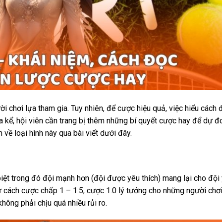
 chơi lựa tham gia. Tuy nhiên, để cược hiệu quả, việc hiểu cách 
ưa kể, hội viên cần trang bị thêm những bí quyết cược hay để dự đ
 về loại hình này qua bài viết dưới đây.
iệt trong đó đội mạnh hơn (đội được yêu thích) mang lại cho đội
hư cách cược chấp 1 – 1.5, cược 1.0 lý tưởng cho những người chơ
ông phải chịu quá nhiều rủi ro.