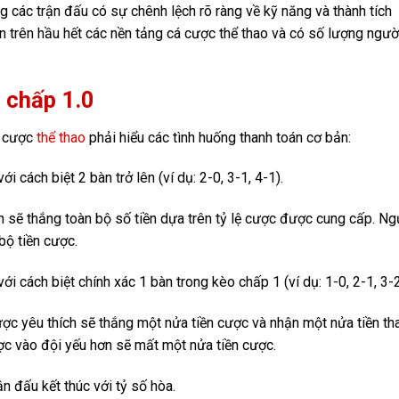
g các trận đấu có sự chênh lệch rõ ràng về kỹ năng và thành tích
n trên hầu hết các nền tảng cá cược thể thao và có số lượng ngườ
 chấp 1.0
i cược
thể thao
phải hiểu các tình huống thanh toán cơ bản:
 cách biệt 2 bàn trở lên (ví dụ: 2-0, 3-1, 4-1).
 sẽ thắng toàn bộ số tiền dựa trên tỷ lệ cược được cung cấp. Ng
bộ tiền cược.
i cách biệt chính xác 1 bàn trong kèo chấp 1 (ví dụ: 1-0, 2-1, 3-2
ợc yêu thích sẽ thắng một nửa tiền cược và nhận một nửa tiền th
ược vào đội yếu hơn sẽ mất một nửa tiền cược.
n đấu kết thúc với tỷ số hòa.