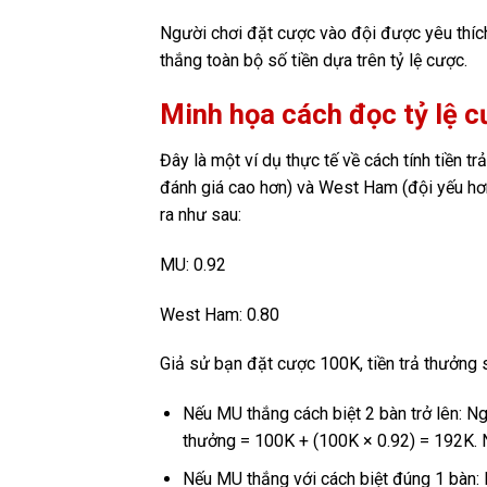
Người chơi đặt cược vào đội được yêu thích
thắng toàn bộ số tiền dựa trên tỷ lệ cược.
Minh họa cách đọc tỷ lệ c
Đây là một ví dụ thực tế về cách tính tiền 
đánh giá cao hơn) và West Ham (đội yếu hơn
ra như sau:
MU: 0.92
West Ham: 0.80
Giả sử bạn đặt cược 100K, tiền trả thưởng 
Nếu MU thắng cách biệt 2 bàn trở lên: Ng
thưởng = 100K + (100K × 0.92) = 192K. N
Nếu MU thắng với cách biệt đúng 1 bàn: