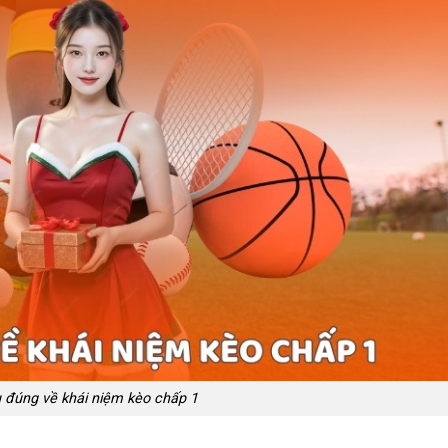
 đúng về khái niệm kèo chấp 1