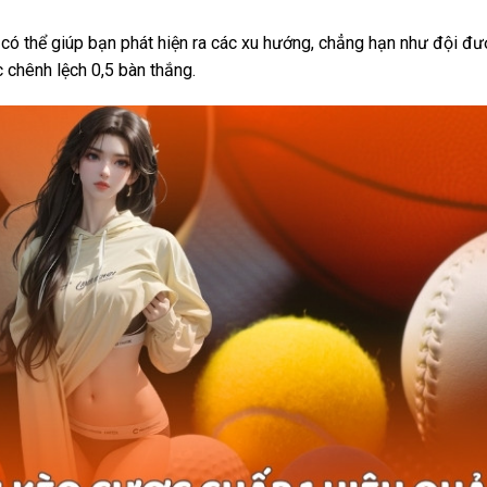
 có thể giúp bạn phát hiện ra các xu hướng, chẳng hạn như đội đư
 chênh lệch 0,5 bàn thắng.