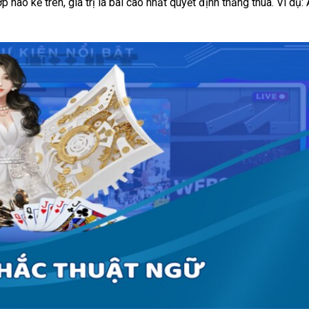
 nào kể trên, giá trị lá bài cao nhất quyết định thắng thua. Ví dụ: