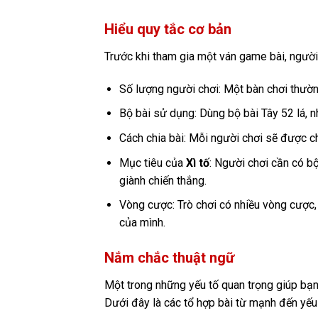
Hiểu quy tắc cơ bản
Trước khi tham gia một ván game bài, người 
Số lượng người chơi: Một bàn chơi thường
Bộ bài sử dụng: Dùng bộ bài Tây 52 lá, nh
Cách chia bài: Mỗi người chơi sẽ được chi
Mục tiêu của
Xì tố
: Người chơi cần có b
giành chiến thắng.
Vòng cược: Trò chơi có nhiều vòng cược, 
của mình.
Nắm chắc thuật ngữ
Một trong những yếu tố quan trọng giúp bạ
Dưới đây là các tổ hợp bài từ mạnh đến yếu