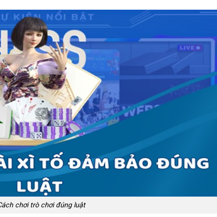
Cách chơi trò chơi đúng luật