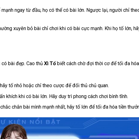
mạnh ngay từ đầu, họ có thể có bài lớn. Ngược lại, người chỉ the
ường xuyên bỏ bài chỉ chơi khi có bài cực mạnh. Khi họ tố lớn, hã
i có bài đẹp. Cao thủ
Xì Tố
biết cách chờ đợi thời cơ để tối đa hóa
 hãy tố nhỏ hoặc chỉ theo cược để đối thủ chủ quan.
 khích khi có bài lớn. Hãy duy trì phong cách chơi bình tĩnh.
 chắc chắn bài mình mạnh nhất, hãy tố lớn để tối đa hóa tiền thưở