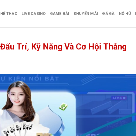
THỂ THAO
LIVE CASINO
GAME BÀI
KHUYẾN MÃI
ĐÁ GÀ
NỔ HŨ
 Đấu Trí, Kỹ Năng Và Cơ Hội Thắng